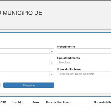
 MUNICíPIO DE
Procedimento
Procedimento
Tipo atendimento
Tipo
Selecione...
atendimento
Nome do Paciente
Pesquisar
CPF
Usuário
Sexo
Data de Nascimento
Nome da Mã