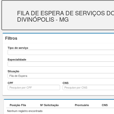
FILA DE ESPERA DE SERVIÇOS DO
DIVINÓPOLIS - MG
Filtros
Tipo de serviço
Tipo
de
serviço
Especialidade
Especialidade
Situação
Situação
Fila de Espera
CPF
CNS
Posição Fila
Nº Solicitação
Prontuário
CNS
Nenhum registro encontrado